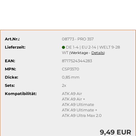
Art.Nr.:
08773 - PRO 357
Lieferzeit:
DE 1-4 | EU 2-14 | WELT 9-28
WT
Werktage -
Details
(
)
EAN:
8717524344283
MPN:
CSP3570
Dicke:
0,85 mm
Sets:
2x
Kompatibilität:
ATK A9 Air
ATK A9 Air +
ATK A9 Ultimate
ATK A9 Ultimate +
ATK A9 Ultra Max 2.0
9,49 EUR