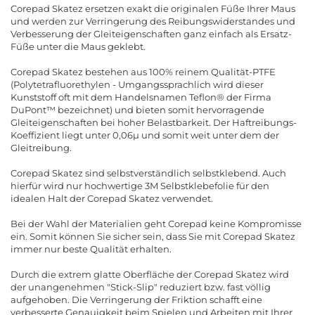
Corepad Skatez ersetzen exakt die originalen Füße Ihrer Maus
und werden zur Verringerung des Reibungswiderstandes und
Verbesserung der Gleiteigenschaften ganz einfach als Ersatz-
Füße unter die Maus geklebt.
Corepad Skatez bestehen aus 100% reinem Qualität-PTFE
(Polytetrafluorethylen - Umgangssprachlich wird dieser
Kunststoff oft mit dem Handelsnamen Teflon® der Firma
DuPont™ bezeichnet) und bieten somit hervorragende
Gleiteigenschaften bei hoher Belastbarkeit. Der Haftreibungs-
Koeffizient liegt unter 0,06µ und somit weit unter dem der
Gleitreibung.
Corepad Skatez sind selbstverständlich selbstklebend. Auch
hierfür wird nur hochwertige 3M Selbstklebefolie für den
idealen Halt der Corepad Skatez verwendet.
Bei der Wahl der Materialien geht Corepad keine Kompromisse
ein. Somit können Sie sicher sein, dass Sie mit Corepad Skatez
immer nur beste Qualität erhalten.
Durch die extrem glatte Oberfläche der Corepad Skatez wird
der unangenehmen "Stick-Slip" reduziert bzw. fast völlig
aufgehoben. Die Verringerung der Friktion schafft eine
verbesserte Genauigkeit beim Spielen und Arbeiten mit Ihrer