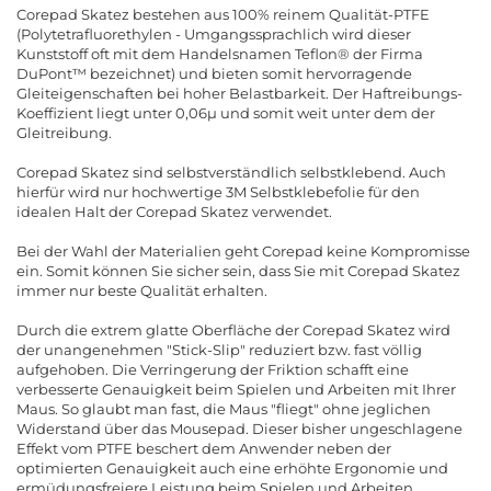
Corepad Skatez bestehen aus 100% reinem Qualität-PTFE
(Polytetrafluorethylen - Umgangssprachlich wird dieser
Kunststoff oft mit dem Handelsnamen Teflon® der Firma
DuPont™ bezeichnet) und bieten somit hervorragende
Gleiteigenschaften bei hoher Belastbarkeit. Der Haftreibungs-
Koeffizient liegt unter 0,06µ und somit weit unter dem der
Gleitreibung.
Corepad Skatez sind selbstverständlich selbstklebend. Auch
hierfür wird nur hochwertige 3M Selbstklebefolie für den
idealen Halt der Corepad Skatez verwendet.
Bei der Wahl der Materialien geht Corepad keine Kompromisse
ein. Somit können Sie sicher sein, dass Sie mit Corepad Skatez
immer nur beste Qualität erhalten.
Durch die extrem glatte Oberfläche der Corepad Skatez wird
der unangenehmen "Stick-Slip" reduziert bzw. fast völlig
aufgehoben. Die Verringerung der Friktion schafft eine
verbesserte Genauigkeit beim Spielen und Arbeiten mit Ihrer
Maus. So glaubt man fast, die Maus "fliegt" ohne jeglichen
Widerstand über das Mousepad. Dieser bisher ungeschlagene
Effekt vom PTFE beschert dem Anwender neben der
optimierten Genauigkeit auch eine erhöhte Ergonomie und
ermüdungsfreiere Leistung beim Spielen und Arbeiten.