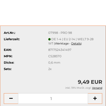
Art.Nr.:
07998 - PRO 98
Lieferzeit:
DE 1-4 | EU 2-14 | WELT 9-28
WT
Werktage -
Details
(
)
EAN:
8717524341497
MPN:
CS28570
Dicke:
0,6 mm
Sets:
2x
9,49 EUR
inkl. 19% MwSt. zzgl.
Versand