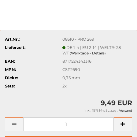
Art.Nr.:
08510 - PRO 269
Lieferzeit:
DE 1-4 | EU 2-14 | WELT 9-28
WT
Werktage -
Details
(
)
EAN:
8717524343316
MPN:
CSP2690
Dicke:
0,75 mm
Sets:
2x
9,49 EUR
inkl. 19% MwSt. zzgl.
Versand