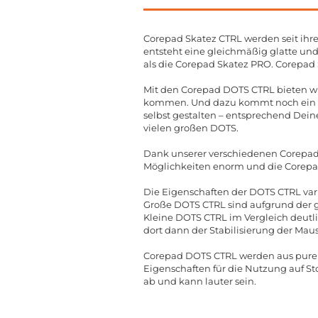
Corepad Skatez CTRL werden seit ihre
entsteht eine gleichmäßig glatte un
als die Corepad Skatez PRO. Corepad 
Mit den Corepad DOTS CTRL bieten wir
kommen. Und dazu kommt noch ein wei
selbst gestalten – entsprechend Dein
vielen großen DOTS.
Dank unserer verschiedenen Corepa
Möglichkeiten enorm und die Corepa
Die Eigenschaften der DOTS CTRL vari
Große DOTS CTRL sind aufgrund der 
Kleine DOTS CTRL im Vergleich deutli
dort dann der Stabilisierung der Maus
Corepad DOTS CTRL werden aus purem, 
Eigenschaften für die Nutzung auf Sto
ab und kann lauter sein.