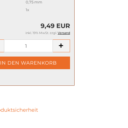
0,75 mm
1x
9,49 EUR
inkl. 19% MwSt. zzgl.
Versand
duktsicherheit