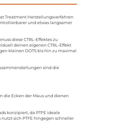
eat Treatment Herstellungsverfahren
ntrollierbarer und etwas langsamer
enuss diese CTRL-Effektes zu
iduell deinen eigenen CTRL-Effekt
nigen kleinen DOTS bis hin zu maximal
Zusammenstellungen sind die
 in die Ecken der Maus und dienen
ds konzipiert, da PTFE ideale
s nutzt sich PTFE hingegen schneller