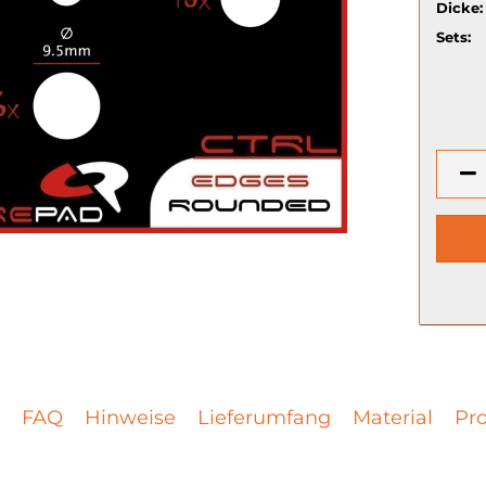
Dicke:
Sets:
FAQ
Hinweise
Lieferumfang
Material
Pro