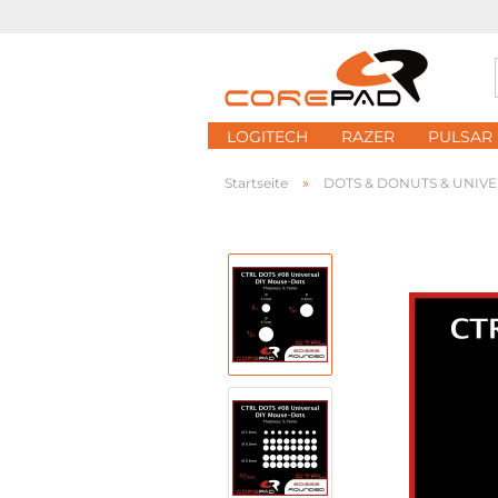
LOGITECH
RAZER
PULSAR
»
Startseite
DOTS & DONUTS & UNIV