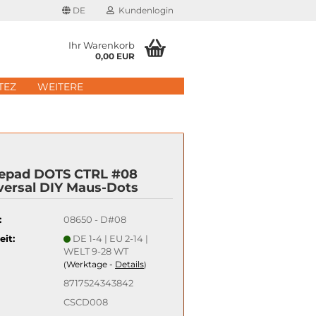
DE
Kundenlogin
Ihr Warenkorb
0,00 EUR
il
TEZ
WEITERE
wort
epad DOTS CTRL #08
versal DIY Maus-Dots
erstellen
:
08650 - D#08
rt vergessen?
eit:
DE 1-4 | EU 2-14 |
WELT 9-28 WT
Schnelle Anmeldung mit
Werktage -
Details
(
)
8717524343842
CSCD008