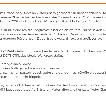
m Erscheinen 2022 von vielen Usern geschätzt. In dem speziellen H
d ebene Oberfläche. Dadurch sind die Corepad Skatez CTRL besser ko
Skatez CTRL sind jedoch nur für ausgewählte Modelle erhältlich.
 Dir nun endlich die Möglichkeit, bei vielen weitere Mäuse in den G
teres entscheidendes Feature: Du kannst Dir aktiv und ganz indiv
er eigenen Präferenzen. Dabei ist die Auswahl extrem groß: von we
d DOTS-Modelle mit unterschiedlichen Durchmessern, Dicken und 
d DOTS CTRL das ideale Werkzeug dafür.
ieren je nach Größe:
großen Auflagefläche etwas langsamer.
ch schneller, passen jedoch aufgrund der geringen Größe oft besser
 damit diese nicht kippelt.
reinem PTFE hergestellt und sind für den Einsatz auf Stoff-Mauspa
ff-Mauspads bietet. Auf härteren Materialien wie Kunststoff oder Gla