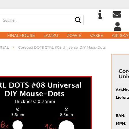
Suche...
Sprache auswählen
E-Ma
FINALMOUSE
LAMZU
ZOWIE
VAXEE
AIR SKA
Lieferland
»
ERSAL
Corepad DOTS CTRL #08 Universal DIY Maus-Dots
Pass
Cor
Uni
Konto 
Art.Nr.
Passwo
Lieferz
EAN:
MPN: