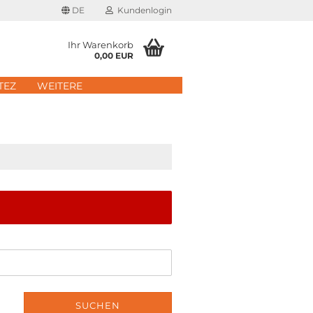
DE
Kundenlogin
Ihr Warenkorb
0,00 EUR
il
TEZ
WEITERE
wort
erstellen
rt vergessen?
Schnelle Anmeldung mit
SUCHEN