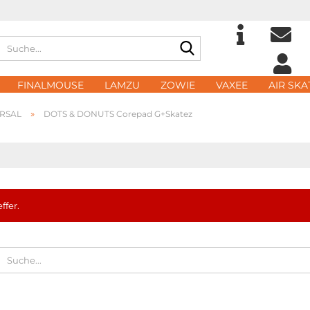
Suche...
Sprache auswählen
E-Ma
FINALMOUSE
LAMZU
ZOWIE
VAXEE
AIR SKA
Lieferland
»
ERSAL
DOTS & DONUTS Corepad G+Skatez
Pass
Konto 
ffer.
Passwo