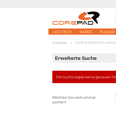
LOGITECH
RAZER
PULSAR
»
Startseite
DOTS & DONUTS & UNIV
Erweiterte Suche
Die Suche ergab keine genauen Tre
MÖCHTEN
Möchten Sie noch einmal
SIE
suchen?
NOCH
EINMAL
SUCHEN?