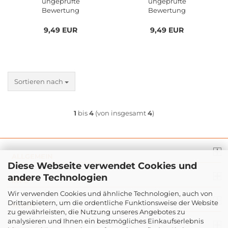
ungeprüfte
ungeprüfte
Bewertung
Bewertung
9,49 EUR
9,49 EUR
Sortieren nach
1
bis
4
(von insgesamt
4
)
ALLGEMEIN
Diese Webseite verwendet Cookies und
andere Technologien
INFO
Wir verwenden Cookies und ähnliche Technologien, auch von
Drittanbietern, um die ordentliche Funktionsweise der Website
RECHT
zu gewährleisten, die Nutzung unseres Angebotes zu
analysieren und Ihnen ein bestmögliches Einkaufserlebnis