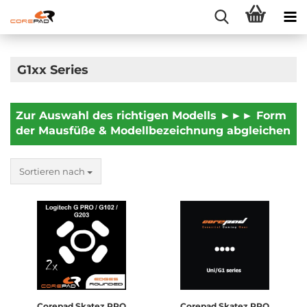
G1xx Series
Zur Auswahl des richtigen Modells ►►► Form
der Mausfüße & Modellbezeichnung abgleichen
Sortieren nach
Corepad Skatez PRO
Corepad Skatez PRO