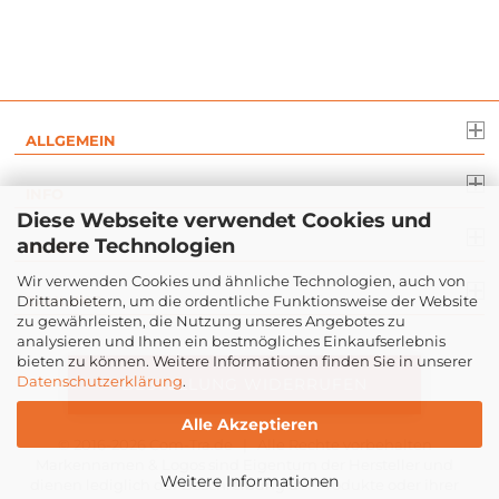
ALLGEMEIN
INFO
Diese Webseite verwendet Cookies und
andere Technologien
RECHT
Wir verwenden Cookies und ähnliche Technologien, auch von
Drittanbietern, um die ordentliche Funktionsweise der Website
ZAHLUNG
zu gewährleisten, die Nutzung unseres Angebotes zu
analysieren und Ihnen ein bestmögliches Einkaufserlebnis
bieten zu können. Weitere Informationen finden Sie in unserer
Datenschutzerklärung
.
BESTELLUNG WIDERRUFEN
Alle Akzeptieren
© 2016-2026
Com-Tra.de
| Alle Rechte vorbehalten
Markennamen & Logos sind Eigentum der Hersteller und
Weitere Informationen
dienen lediglich der Beschreibung der Produkte oder ihrer