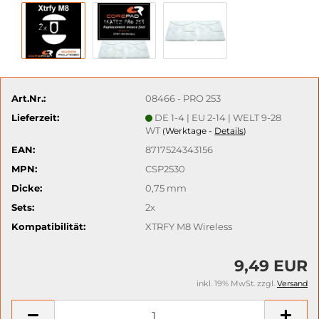
Art.Nr.:
08466 - PRO 253
Lieferzeit:
DE 1-4 | EU 2-14 | WELT 9-28
WT
Werktage -
Details
(
)
EAN:
8717524343156
MPN:
CSP2530
Dicke:
0,75 mm
Sets:
2x
Kompatibilität:
XTRFY M8 Wireless
9,49 EUR
inkl. 19% MwSt. zzgl.
Versand