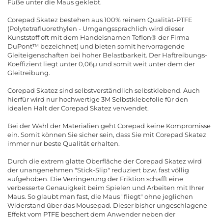
Füße unter die Maus geklebt.
Corepad Skatez bestehen aus 100% reinem Qualität-PTFE
(Polytetrafluorethylen - Umgangssprachlich wird dieser
Kunststoff oft mit dem Handelsnamen Teflon® der Firma
DuPont™ bezeichnet) und bieten somit hervorragende
Gleiteigenschaften bei hoher Belastbarkeit. Der Haftreibungs-
Koeffizient liegt unter 0,06µ und somit weit unter dem der
Gleitreibung.
Corepad Skatez sind selbstverständlich selbstklebend. Auch
hierfür wird nur hochwertige 3M Selbstklebefolie für den
idealen Halt der Corepad Skatez verwendet.
Bei der Wahl der Materialien geht Corepad keine Kompromisse
ein. Somit können Sie sicher sein, dass Sie mit Corepad Skatez
immer nur beste Qualität erhalten.
Durch die extrem glatte Oberfläche der Corepad Skatez wird
der unangenehmen "Stick-Slip" reduziert bzw. fast völlig
aufgehoben. Die Verringerung der Friktion schafft eine
verbesserte Genauigkeit beim Spielen und Arbeiten mit Ihrer
Maus. So glaubt man fast, die Maus "fliegt" ohne jeglichen
Widerstand über das Mousepad. Dieser bisher ungeschlagene
Effekt vom PTFE beschert dem Anwender neben der