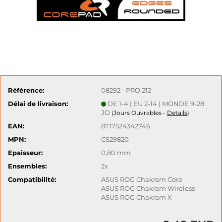
Référence:
08292 - PRO 212
Délai de livraison:
DE 1-4 | EU 2-14 | MONDE 9-28
JO
Jours Ouvrables -
Details
(
)
EAN:
8717524342746
MPN:
CS29820
Epaisseur:
0,80 mm
Ensembles:
2x
Compatibilité:
ASUS ROG Chakram Core
ASUS ROG Chakram Wireless
ASUS ROG Chakram X