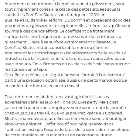
frottement et contribuer à l'amélioration du glissement, sont
tout simplement collés à la place des pattes situées sous la
souris. Les CorePad Skatez sont fabriquées 100% en
qualité PTFE (familier Teflon® Dupont™) et possèdent donc des
propriétés de glissement exceptionnelles, même lors qu'ils sont
soumis à des grands efforts. Le coefficient de frottement
statique est situé largement au-dessous de la résistance au
glissement. Grâce à sa surface extrêmement glissante, le
CorePad Skatez réduit considérablement ou élimine
totalement les accrochages ou bondissements de la souris. La
réduction de la friction améliore la précision dans votre travail
avec la souris. On a l'impression quela souris "vole" sans aucune
résistance sur le tapis.
Cet effet du téflon, sans égal à présent, fournit à l'utilisateur, à
part d'une précision optimisée, aussi une performance accrue
et confortable lors du jeu ou du travail.
Pour terminer, on obtient un avantage décisif sur ses
adversaires dans les jeux en ligne ou LAN party. Mais c’est
justement quand vous employez votre souris toute la journée
chez vous ou au travail, que vous pourrez, grâce au CorePad
Skatez, manœuvrer plus efficacement votre souris et protéger
ainsi votre poignet. L'effet positif non négligeable dans
l'utilisation, est que l'usure du tapis de la souris diminue et que
de cette manière on la ralentit et on prolonge sa durée