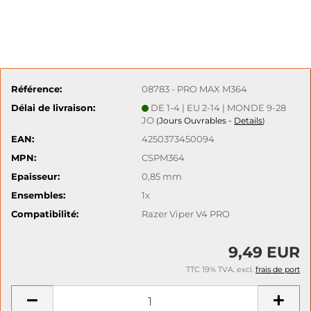
Référence:
08783 - PRO MAX M364
Délai de livraison:
DE 1-4 | EU 2-14 | MONDE 9-28
JO
Jours Ouvrables -
Details
(
)
EAN:
4250373450094
MPN:
CSPM364
Epaisseur:
0,85 mm
Ensembles:
1x
Compatibilité:
Razer Viper V4 PRO
9,49 EUR
TTC 19% TVA. excl.
frais de port