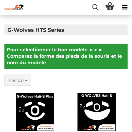
G-Wolves HTS Series
Pour sélectionner le bon modèle ►►►
Comparez la forme des pieds de la souris et le
nom du modèle
Trier par