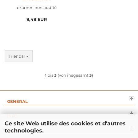
examen non audité
9,49 EUR
Trier par
1
bis
3
(von insgesamt
3
)
GENERAL
INFO
Ce site Web utilise des cookies et d'autres
technologies.
DROIT