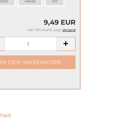
warz
weiss
rot
9,49 EUR
inkl. 19% MwSt. zzgl.
Versand
heit