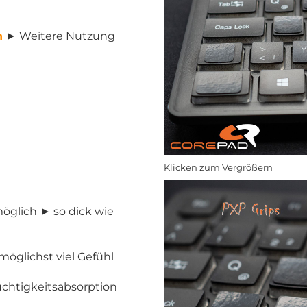
n
► Weitere Nutzung
Klicken zum Vergrößern
öglich ► so dick wie
öglichst viel Gefühl
uchtigkeitsabsorption