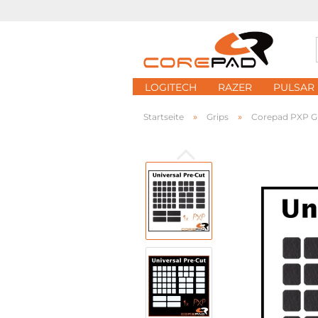
LOGITECH
RAZER
PULSAR
»
»
Startseite
Grips
Corepad PXP Gr