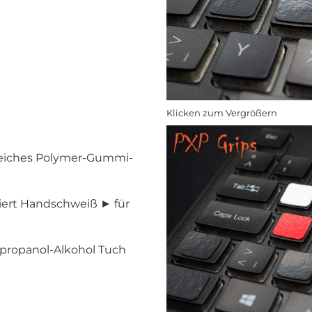
Klicken zum Vergrößern
eiches Polymer-Gummi-
ert Handschweiß ► für
opropanol-Alkohol Tuch