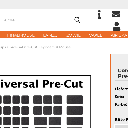
Suche...
Sprache auswählen
E-Ma
FINALMOUSE
LAMZU
ZOWIE
VAXEE
AIR SKA
Lieferland
ips Universal Pre-Cut Keyboard & Mouse
Pass
Cor
Pre
Konto 
Lieferz
Passwo
Sets:
Farbe:
Bitte 