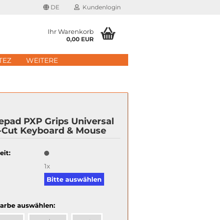
DE
Kundenlogin
Ihr Warenkorb
0,00 EUR
il
TEZ
WEITERE
wort
epad PXP Grips Universal
-Cut Keyboard & Mouse
erstellen
eit:
rt vergessen?
1x
Schnelle Anmeldung mit
Bitte auswählen
Farbe auswählen: