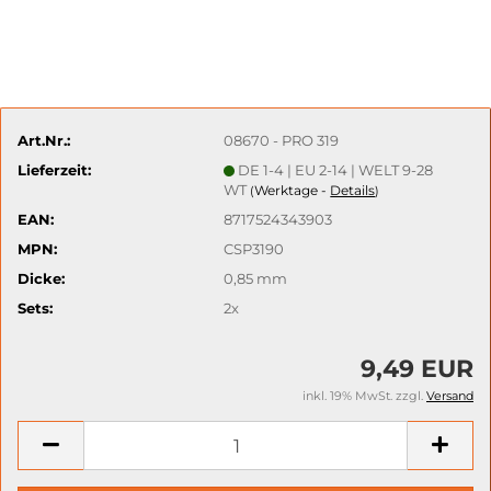
Art.Nr.:
08670 - PRO 319
Lieferzeit:
DE 1-4 | EU 2-14 | WELT 9-28
WT
Werktage -
Details
(
)
EAN:
8717524343903
MPN:
CSP3190
Dicke:
0,85 mm
Sets:
2x
9,49 EUR
inkl. 19% MwSt. zzgl.
Versand