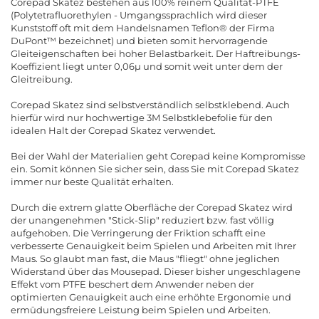
Corepad Skatez bestehen aus 100% reinem Qualität-PTFE
(Polytetrafluorethylen - Umgangssprachlich wird dieser
Kunststoff oft mit dem Handelsnamen Teflon® der Firma
DuPont™ bezeichnet) und bieten somit hervorragende
Gleiteigenschaften bei hoher Belastbarkeit. Der Haftreibungs-
Koeffizient liegt unter 0,06µ und somit weit unter dem der
Gleitreibung.
Corepad Skatez sind selbstverständlich selbstklebend. Auch
hierfür wird nur hochwertige 3M Selbstklebefolie für den
idealen Halt der Corepad Skatez verwendet.
Bei der Wahl der Materialien geht Corepad keine Kompromisse
ein. Somit können Sie sicher sein, dass Sie mit Corepad Skatez
immer nur beste Qualität erhalten.
Durch die extrem glatte Oberfläche der Corepad Skatez wird
der unangenehmen "Stick-Slip" reduziert bzw. fast völlig
aufgehoben. Die Verringerung der Friktion schafft eine
verbesserte Genauigkeit beim Spielen und Arbeiten mit Ihrer
Maus. So glaubt man fast, die Maus "fliegt" ohne jeglichen
Widerstand über das Mousepad. Dieser bisher ungeschlagene
Effekt vom PTFE beschert dem Anwender neben der
optimierten Genauigkeit auch eine erhöhte Ergonomie und
ermüdungsfreiere Leistung beim Spielen und Arbeiten.