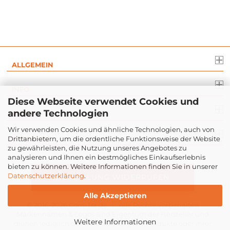
ALLGEMEIN
INFO
Diese Webseite verwendet Cookies und
andere Technologien
RECHT
Wir verwenden Cookies und ähnliche Technologien, auch von
Drittanbietern, um die ordentliche Funktionsweise der Website
ZAHLUNG
zu gewährleisten, die Nutzung unseres Angebotes zu
analysieren und Ihnen ein bestmögliches Einkaufserlebnis
bieten zu können. Weitere Informationen finden Sie in unserer
Datenschutzerklärung
.
BESTELLUNG WIDERRUFEN
Alle Akzeptieren
© 2016-2026
Com-Tra.de
| Alle Rechte vorbehalten
Markennamen & Logos sind Eigentum der Hersteller und
Weitere Informationen
dienen lediglich der Beschreibung der Produkte oder ihrer